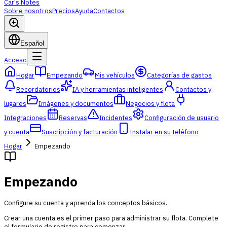
Car's Notes
Sobre nosotros
Precios
Ayuda
Contactos
Español
Acceso
Hogar
Empezando
Mis vehículos
Categorías de gastos
Recordatorios
IA y herramientas inteligentes
Contactos y
lugares
Imágenes y documentos
Negocios y flota
Integraciones
Reservas
Incidentes
Configuración de usuario
y cuenta
Suscripción y facturación
Instalar en su teléfono
Hogar
Empezando
Empezando
Configure su cuenta y aprenda los conceptos básicos.
Crear una cuenta es el primer paso para administrar su flota. Complete
el formulario de registro para comenzar.