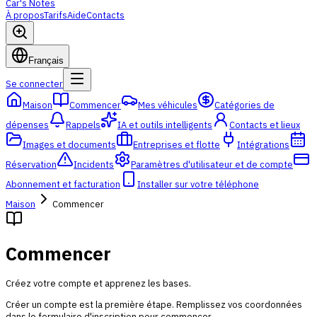
Car's Notes
À propos
Tarifs
Aide
Contacts
Français
Se connecter
Maison
Commencer
Mes véhicules
Catégories de
dépenses
Rappels
IA et outils intelligents
Contacts et lieux
Images et documents
Entreprises et flotte
Intégrations
Réservation
Incidents
Paramètres d'utilisateur et de compte
Abonnement et facturation
Installer sur votre téléphone
Maison
Commencer
Commencer
Créez votre compte et apprenez les bases.
Créer un compte est la première étape. Remplissez vos coordonnées
dans le formulaire d'inscription pour commencer.