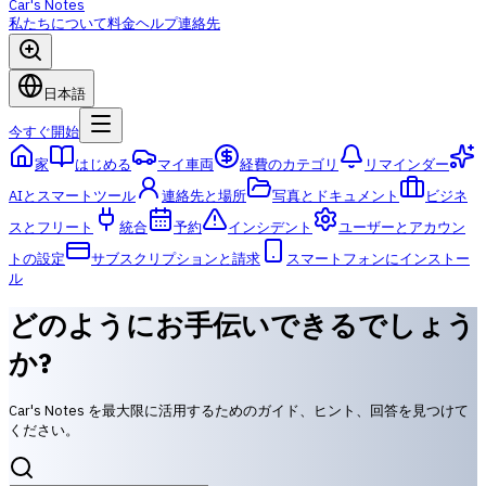
Car's Notes
私たちについて
料金
ヘルプ
連絡先
日本語
今すぐ開始
家
はじめる
マイ車両
経費のカテゴリ
リマインダー
AIとスマートツール
連絡先と場所
写真とドキュメント
ビジネ
スとフリート
統合
予約
インシデント
ユーザーとアカウン
トの設定
サブスクリプションと請求
スマートフォンにインストー
ル
どのようにお手伝いできるでしょう
か?
Car's Notes を最大限に活用するためのガイド、ヒント、回答を見つけて
ください。