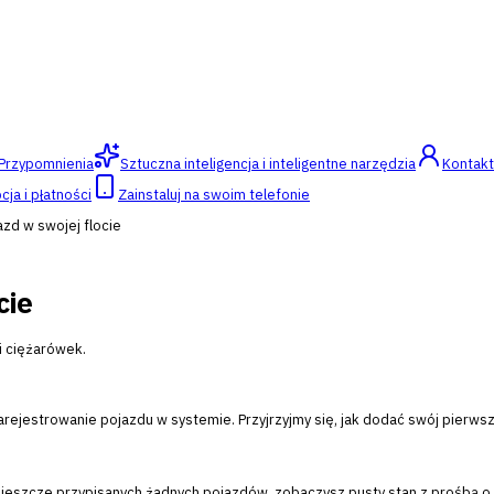
Przypomnienia
Sztuczna inteligencja i inteligentne narzędzia
Kontakt
ja i płatności
Zainstaluj na swoim telefonie
azd w swojej flocie
cie
i ciężarówek.
arejestrowanie pojazdu w systemie. Przyjrzyjmy się, jak dodać swój pierw
sz jeszcze przypisanych żadnych pojazdów, zobaczysz pusty stan z prośbą 