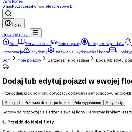
Car's Notes
O nas
Rozliczenia
Pomoc
Teleadresowe b..
Polski
Drzwi Do Bazy...
Dom
Pierwsze kroki
Moje pojazdy
Kategorie wydatków
Rezerwacja
Incydenty
Ustawienia użytkownika i konta
Subskrypc
Dom
Moje pojazdy
Zarządzanie pojazdami
Dodaj lub edytuj poj
Dodaj lub edytuj pojazd w swojej flo
Przewodnik krok po kroku dotyczący dodawania samochodów, motocykli 
Przegląd
Przewodnik krok po kroku
Pola wyjaśnione
Przykłady
Gotowy do rozpoczęcia śledzenia swojej floty? Pierwszym krokiem jest z
1. Przejdź do Mojej floty
Z bocznego menu nawigacyjnego przejdź do modułu
Flota
. Jeśli nie ma