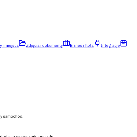
y i miejsca
Zdjęcia i dokumenty
Biznes i flota
Integracje
szy samochód.
o dodanie pierwszego pojazdu.